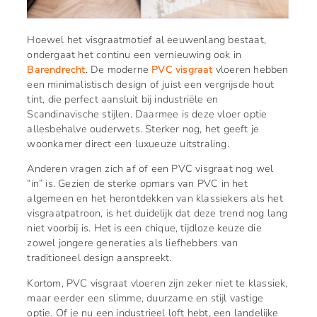
Hoewel het visgraatmotief al eeuwenlang bestaat,
ondergaat het continu een vernieuwing ook in
Barendrecht
. De moderne
PVC visgraat
vloeren hebben
een minimalistisch design of juist een vergrijsde hout
tint, die perfect aansluit bij industriële en
Scandinavische stijlen. Daarmee is deze vloer optie
allesbehalve ouderwets. Sterker nog, het geeft je
woonkamer direct een luxueuze uitstraling.
Anderen vragen zich af of een PVC visgraat nog wel
“in” is. Gezien de sterke opmars van PVC in het
algemeen en het herontdekken van klassiekers als het
visgraatpatroon, is het duidelijk dat deze trend nog lang
niet voorbij is. Het is een chique, tijdloze keuze die
zowel jongere generaties als liefhebbers van
traditioneel design aanspreekt.
Kortom, PVC visgraat vloeren zijn zeker niet te klassiek,
maar eerder een slimme, duurzame en stijl vastige
optie. Of je nu een industrieel loft hebt, een landelijke