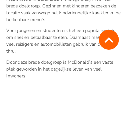
brede doelgroep. Gezinnen met kinderen bezoeken de
locatie vaak vanwege het kindvriendelijke karakter en de
herkenbare menu’s.
Voor jongeren en studenten is het een populaire plek
om snel en betaalbaar te eten. Daarnaast maken ook
veel reizigers en automobilisten gebruik van de drive-
thru.
Door deze brede doelgroep is McDonald’s een vaste
plek geworden in het dagelijkse leven van veel
inwoners.
Openingstijden McDonald’s
tijdens feestdagen
Tijdens feestdagen kunnen de openingstijden van
McDonald’s afwijken.