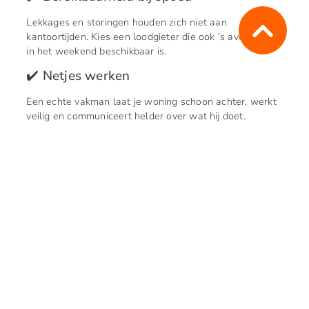
Lekkages en storingen houden zich niet aan
kantoortijden. Kies een loodgieter die ook ’s avonds of
in het weekend beschikbaar is.
✔️ Netjes werken
Een echte vakman laat je woning schoon achter, werkt
veilig en communiceert helder over wat hij doet.
✔️ Garantie op werk
De betere loodgieters geven garantie op hun werk en
materialen. Zo weet je zeker dat het goed gebeurt.
Wat kost een loodgieter in
Barendrecht?
De kosten hangen af van het soort werk, het tijdstip en
of er spoed bij is. Hier een indicatie:
Uurtarief overdag
: €50 – €75