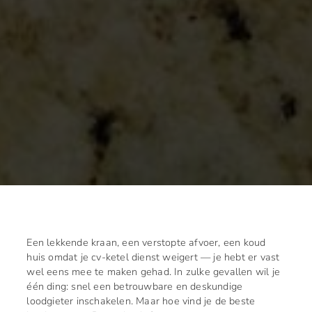
Een lekkende kraan, een verstopte afvoer, een koud
huis omdat je cv-ketel dienst weigert — je hebt er vast
wel eens mee te maken gehad. In zulke gevallen wil je
één ding: snel een betrouwbare en deskundige
loodgieter inschakelen. Maar hoe vind je de beste