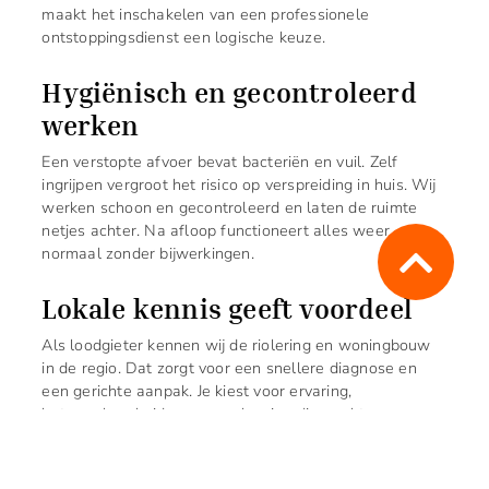
maakt het inschakelen van een professionele
ontstoppingsdienst een logische keuze.
Hygiënisch en gecontroleerd
werken
Een verstopte afvoer bevat bacteriën en vuil. Zelf
ingrijpen vergroot het risico op verspreiding in huis. Wij
werken schoon en gecontroleerd en laten de ruimte
netjes achter. Na afloop functioneert alles weer
normaal zonder bijwerkingen.
Lokale kennis geeft voordeel
Als loodgieter kennen wij de riolering en woningbouw
in de regio. Dat zorgt voor een snellere diagnose en
een gerichte aanpak. Je kiest voor ervaring,
betrouwbaarheid en een oplossing die werkt.
Merk je dat een afvoer niet meer goed doorloopt of
blijft de geur terugkomen? Dan is het tijd om te kiezen