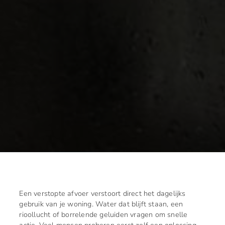
Een verstopte afvoer verstoort direct het dagelijks
gebruik van je woning. Water dat blijft staan, een
rioollucht of borrelende geluiden vragen om snelle